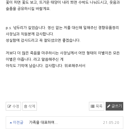
꽃이 피면 꽃도 보고, 뜨거운 태양이 내리 쬐면 수박도 나눠드시고, 웃음과
슬픔을 공유하시길 바랄게요.
p.s. 넋두리가 길었습니다. 정신 없는 저를 대신해 일해주신 경향유품정리
사장님과 직원분께 감사합니다.
성실함에 감사드리고 꼭 잘되셨으면 좋겠습니다.
저보다 더 많은 죽음을 마주하시는 사장님께서 어떤 형태의 이별이든 모든
이별은 아픕니다..라고 말씀해주신 게
아직도 기억에 남습니다. 감사합니다. 위로해주셔서
글쓰기
수정
삭제
목록
이전글
가족을 대표하여...
21.05.20